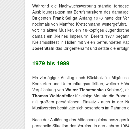
Während die Nachwuchswerbung ständig fortgeset
Ausbildungsaktion mit Berufsmusikern des damalige
Dirigenten
Frank Seliga
Anfang 1976 hatte der Ver
nochmals von Manfred Kretschmann weitergeführt. 
vor: 43 aktive Musiker, ein 18-köpfiges Jugendorch
damals ein „kleines Imperium“. Bereits 1977 began
Kreismusikfest in Holler mit vielen befreundeten 
Josef Stahl
das Dirigentenamt und setzte die erfolgre
1979 bis 1989
Ein viertägiger Ausflug nach Rückholz im Allgäu 
Konzerten und Unterhaltungsauftritten, weitere Hö
Verpflichtung von
Walter Tichatschke
(Koblenz), eb
Thomas Weidenfeller
für einige Monate die Proben
mit großem persönlichem Einsatz - auch in der Na
Musikvereins bestätigte sich besonders im Rahmen d
Nach der Auflösung des Mädchenspielmannszuges im 
personelle Situation des Vereins. In den Jahren 1984 