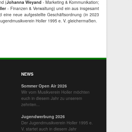
nd (
Johanna Weyand
- Marketing & Kommunikation;
ler
- Finanzen & Verwaltung) und ein aus insgesamt
d eine neue aufgestellte Geschäftsordnung (in 2023
d Jugendmusikverein Holler 1995 e. V. gleichermaßen.
NEWS
Sommer Open Air 2026
Wir vom Musikverein Holler möchten
euch in diesem Jahr zu unserem
zehnten...
Jugendwerbung 2026
Der Jugendmusikverein Holler 1995 e.
V. startet auch in diesem Jahr