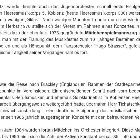
zt wurde, konnte auch das Jugendorchester schnell erste Erfolge
n Heeresmusikkorps 5, Koblenz (heute Heeresmusikkorps 300) weitere 
ein weniger „Glück“. Nach wenigen Monaten trennte man sich wieder
Im Herbst 1976 stellte sich der Verein im Rahmen eines Konzertes
ester, dazu der ebenfalls 1976 gegründete
Mädchenspielmannszug
u
n man mit der Planung des Musikfestes zum 10- jährigen Bestehen de
Kapellen und als Höhepunkt, dem Tanzorchester "Hugo Strasser", gefe
iche Tätigkeit seiner Vorgänger nahtlos fort.
sowie die Reise nach Brackley (England) im Rahmen der Städtepartne
hepunkte im Vereinsleben. Ein entscheidender Schritt nach vorn bede
enfalls Berufsmusiker und ehemals Soloklarinettist im Koblenzer He
arbeit übergangsweise weitergeführt hatte, übernahm Herr Tichatschk
chwuchsausbildung - eine deutliche Steigerung des musikalischen N
er seit 1985 jährlich ausgetragenen Konzerte mit den befreundeten V
Jahr 1984 wurden fortan Mädchen ins Orchester integriert. Diese Ma
bis 1990 hielt sich die Zahl der Aktiven konstant bei ca. 35 – 40 und 