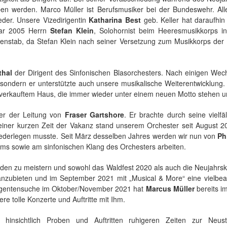
n werden. Marco Müller ist Berufsmusiker bei der Bundeswehr. Alle
eder. Unsere Vizedirigentin
Katharina Best
geb. Keller hat daraufhi
uar 2005 Herrn
Stefan Klein
, Solohornist beim Heeresmusikkorps in
nstab, da Stefan Klein nach seiner Versetzung zum Musikkorps der 
thal
der Dirigent des Sinfonischen Blasorchesters. Nach einigen Wechs
 sondern er unterstützte auch unsere musikalische Weiterentwicklun
ausverkauftem Haus, die immer wieder unter einem neuen Motto stehen
er der Leitung von
Fraser Gartshore
. Er brachte durch seine vielf
einer kurzen Zeit der Vakanz stand unserem Orchester seit August 
ederlegen musste. Seit März desselben Jahres werden wir nun von
Ph
mms sowie am sinfonischen Klang des Orchesters arbeiten.
den zu meistern und sowohl das Waldfest 2020 als auch die Neujahrs
 anzubieten und im September 2021 mit „Musical & More“ eine vielbe
rigentensuche im Oktober/November 2021 hat
Marcus Müller
bereits i
e tolle Konzerte und Auftritte mit Ihm.
insichtlich Proben und Auftritten ruhigeren Zeiten zur Neust