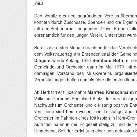
Weis
.
Den Vorsitz des neu gegründeten Vereins übern
konnten durch Zuschüsse, Spenden und die Eigenini
mit der Probenarbeit begonnen. Diese Proben leit
ehrenamtlich für den jungen Verein. Unterstützt wurde
Bereits die ersten Monate brachten für den Verein e
dem Volkstrauertag am Ehrendenkmal der Gemeinde 
Dirigent
wurde Anfang 1970
Bernhard Roth
, ein 
Gemeinde und Orchester dann im Mai 1970 mit dem 
damaligen Vorstand des Musikvereins organisier
Veranstaltungen halfen damals über die ersten fina
Ab Herbst 1971 übernahm
Manfred Kretschmann
n
Volksmusikerbund Rheinland-Pfalz. Im darauffol
Nachwuchs im Orchester und die stetig positive Ent
von ihnen sind heute wesentliche Leistungsträger i
Orchester im Rahmen eines Kritikspiels in Höhr-Gre
Auftritten nahm in der Folgezeit stetig zu und de
Umgebung. Seit der Errichtung einer neu gefassten S