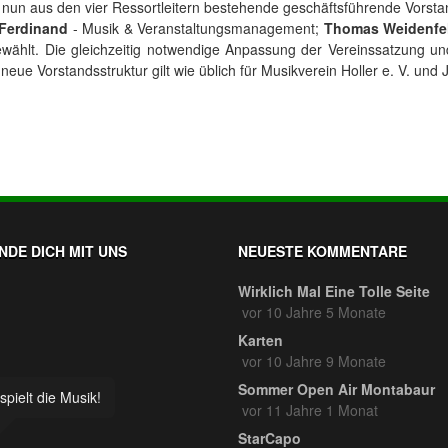
un aus den vier Ressortleitern bestehende geschäftsführende Vorsta
 Ferdinand
- Musik & Veranstaltungsmanagement;
Thomas Weidenfel
ählt. Die gleichzeitig notwendige Anpassung der Vereinssatzung un
 neue Vorstandsstruktur gilt wie üblich für Musikverein Holler e. V. un
NDE DICH MIT UNS
NEUESTE KOMMENTARE
Wirklich Mal Eine Tolle Seite
vor 10 Jahre 5 Monate
Karten
vor 10 Jahre 9 Monate
Sommer Open Air Montabaur
spielt die Musik!
vor 11 Jahre 1 Monat
StarCapo