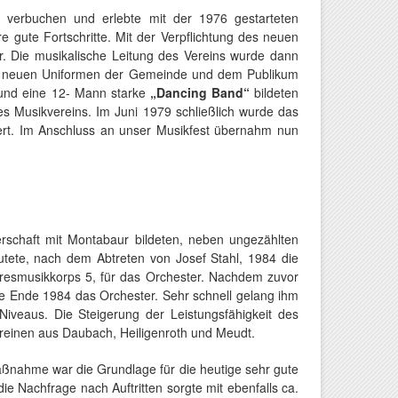
 verbuchen und erlebte mit der 1976 gestarteten
gute Fortschritte. Mit der Verpflichtung des neuen
. Die musikalische Leitung des Vereins wurde dann
 in neuen Uniformen der Gemeinde und dem Publikum
nd eine 12- Mann starke
„Dancing Band“
bildeten
s Musikvereins. Im Juni 1979 schließlich wurde das
iert. Im Anschluss an unser Musikfest übernahm nun
rschaft mit Montabaur bildeten, neben ungezählten
utete, nach dem Abtreten von Josef Stahl, 1984 die
eresmusikkorps 5, für das Orchester. Nachdem zuvor
e Ende 1984 das Orchester. Sehr schnell gelang ihm
iveaus. Die Steigerung der Leistungsfähigkeit des
ereinen aus Daubach, Heiligenroth und Meudt.
ßnahme war die Grundlage für die heutige sehr gute
die Nachfrage nach Auftritten sorgte mit ebenfalls ca.