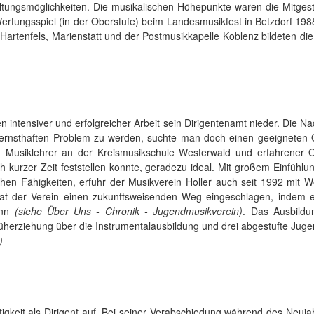
altungsmöglichkeiten. Die musikalischen Höhepunkte waren die Mitge
rtungsspiel (in der Oberstufe) beim Landesmusikfest in Betzdorf 19
artenfels, Marienstatt und der Postmusikkapelle Koblenz bildeten die 
 intensiver und erfolgreicher Arbeit sein Dirigentenamt nieder. Die N
ernsthaften Problem zu werden, suchte man doch einen geeigneten Orc
, Musiklehrer an der Kreismusikschule Westerwald und erfahrener Or
ch kurzer Zeit feststellen konnte, geradezu ideal. Mit großem Einfü
ichen Fähigkeiten, erfuhr der Musikverein Holler auch seit 1992 mit
at der Verein einen zukunftsweisenden Weg eingeschlagen, indem e
ann
(siehe Über Uns - Chronik - Jugendmusikverein)
. Das Ausbildu
rüherziehung über die Instrumentalausbildung und drei abgestufte Jugen
)
keit als Dirigent auf. Bei seiner Verabschiedung während des Neujah