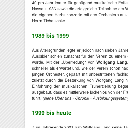
40 pro Jahr immer für genügend musikalische Entf
Nassau 1986 sowie die erfolgreiche Teilnahme am We
die eigenen Herbstkonzerte mit den Orchestern aus H
Herrn Tichatschke.
1989 bis 1999
Aus Altersgründen legte er jedoch nach sieben Jahren
Ausbilder schien zunächst für den Verein zu einem 
würde. Mit der „Überredung“ von
Wolfgang Lang
schneller als erwartet und, wie der Verein schon na
jungen Orchester, gepaart mit unbestrittenen fachl
zuletzt durch die Bestärkung von Wolfgang Lang h
Einführung der musikalischen Früherziehung beg
ausgebaut, dass es mittlerweile lückenlos von der F
führt.
(siehe Über uns - Chronik - Ausbildungssystem
1999 bis heute
Zum Jahresende 2001 gab Wolfgang Lang seine Tätig