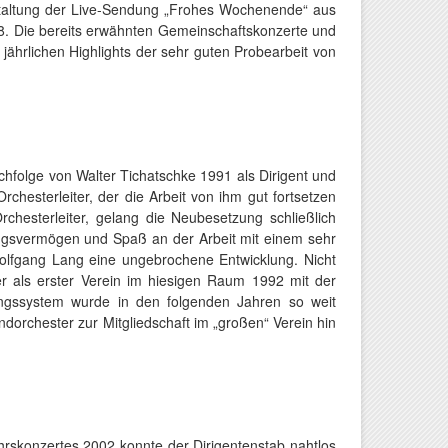
staltung der Live-Sendung „Frohes Wochenende“ aus
88. Die bereits erwähnten Gemeinschaftskonzerte und
jährlichen Highlights der sehr guten Probearbeit von
achfolge von Walter Tichatschke 1991 als Dirigent und
hesterleiter, der die Arbeit von ihm gut fortsetzen
chesterleiter, gelang die Neubesetzung schließlich
hlungsvermögen und Spaß an der Arbeit mit einem sehr
 Wolfgang Lang eine ungebrochene Entwicklung. Nicht
r als erster Verein im hiesigen Raum 1992 mit der
ngssystem wurde in den folgenden Jahren so weit
dorchester zur Mitgliedschaft im „großen“ Verein hin
rskonzertes 2002 konnte der Dirigentenstab nahtlos