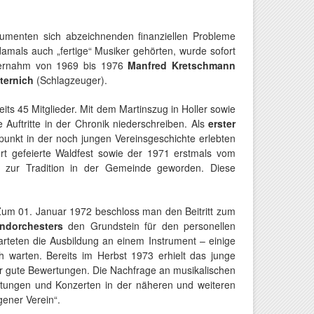
trumenten sich abzeichnenden finanziellen Probleme
mals auch „fertige“ Musiker gehörten, wurde sofort
bernahm von 1969 bis 1976
Manfred Kretschmann
ternich
(Schlagzeuger).
ts 45 Mitglieder. Mit dem Martinszug in Holler sowie
uftritte in der Chronik niederschreiben. Als
erster
epunkt in der noch jungen Vereinsgeschichte erlebten
t gefeierte Waldfest sowie der 1971 erstmals vom
r zur Tradition in der Gemeinde geworden. Diese
Zum 01. Januar 1972 beschloss man den Beitritt zum
ndorchesters
den Grundstein für den personellen
arteten die Ausbildung an einem Instrument – einige
ch warten. Bereits im Herbst 1973 erhielt das junge
hr gute Bewertungen. Die Nachfrage an musikalischen
altungen und Konzerten in der näheren und weiteren
gener Verein“.