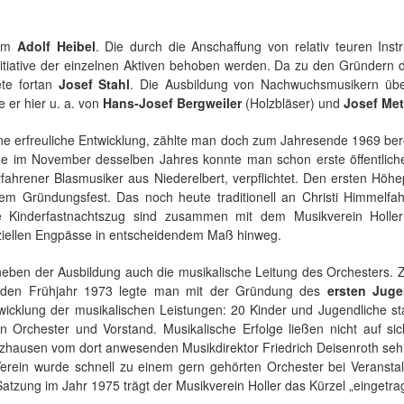
ahm
Adolf Heibel
. Die durch die Anschaffung von relativ teuren Ins
tiative der einzelnen Aktiven behoben werden. Da zu den Gründern da
ete fortan
Josef Stahl
. Die Ausbildung von Nachwuchsmusikern ü
 er hier u. a. von
Hans-Josef Bergweiler
(Holzbläser) und
Josef Met
ine erfreuliche Entwicklung, zählte man doch zum Jahresende 1969 berei
im November desselben Jahres konnte man schon erste öffentliche A
erfahrener Blasmusiker aus Niederelbert, verpflichtet. Den ersten Höh
Gründungsfest. Das noch heute traditionell an Christi Himmelfahr
te Kinderfastnachtszug sind zusammen mit dem Musikverein Holle
nziellen Engpässe in entscheidendem Maß hinweg.
eben der Ausbildung auch die musikalische Leitung des Orchesters. 
genden Frühjahr 1973 legte man mit der Gründung des
ersten Juge
wicklung der musikalischen Leistungen: 20 Kinder und Jugendliche st
n Orchester und Vorstand. Musikalische Erfolge ließen nicht auf si
nzhausen vom dort anwesenden Musikdirektor Friedrich Deisenroth se
r Verein wurde schnell zu einem gern gehörten Orchester bei Veranst
atzung im Jahr 1975 trägt der Musikverein Holler das Kürzel „eingetra