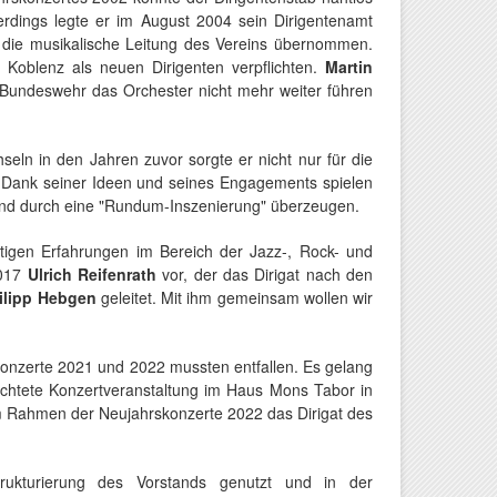
rdings legte er im August 2004 sein Dirigentenamt
n die musikalische Leitung des Vereins übernommen.
 Koblenz als neuen Dirigenten verpflichten.
Martin
Bundeswehr das Orchester nicht mehr weiter führen
eln in den Jahren zuvor sorgte er nicht nur für die
g. Dank seiner Ideen und seines Engagements spielen
 und durch eine "Rundum-Inszenierung" überzeugen.
ältigen Erfahrungen im Bereich der Jazz-, Rock- und
2017
Ulrich Reifenrath
vor, der das Dirigat nach den
ilipp Hebgen
geleitet. Mit ihm gemeinsam wollen wir
konzerte 2021 und 2022 mussten entfallen. Es gelang
achtete Konzertveranstaltung im Haus Mons Tabor in
m Rahmen der Neujahrskonzerte 2022 das Dirigat des
rukturierung des Vorstands genutzt und in der