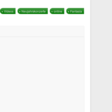
Videos
Neujahrskonzerte
online
Fantasia