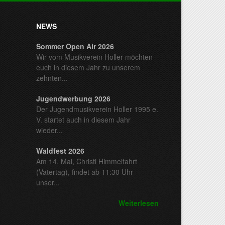
NEWS
Sommer Open Air 2026
Wir vom Musikverein Holler möchten
euch in diesem Jahr zu unserem
zehnten...
Jugendwerbung 2026
Der Jugendmusikverein Holler 1995 e.
V. startet auch in diesem Jahr
wieder...
Waldfest 2026
Am 14. Mai, Christi Himmelfahrt
(Vatertag), findet ab 11:30 Uhr
unser...
Weiterlesen