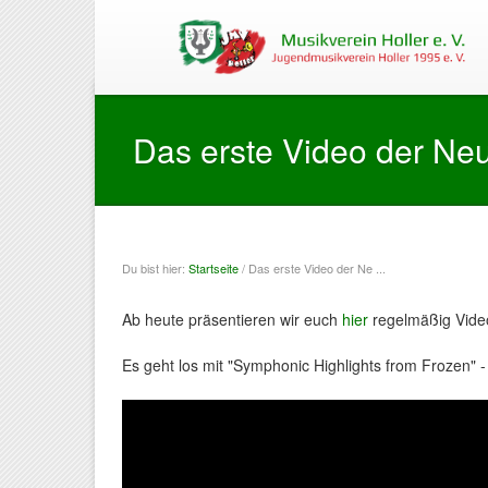
Das erste Video der Neu
Du bist hier:
Startseite
/ Das erste Video der Ne ...
Sie sind hier
Ab heute präsentieren wir euch
hier
regelmäßig Video
Es geht los mit "Symphonic Highlights from Frozen" 