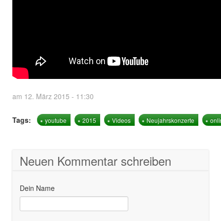
am 12. März 2015 - 11:30
Tags:
youtube
2015
Videos
Neujahrskonzerte
onl
Neuen Kommentar schreiben
Dein Name