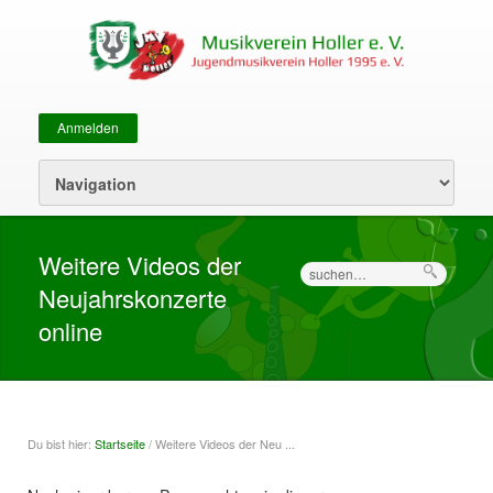
Anmelden
Sekundärmenü
Weitere Videos der
Suche
Neujahrskonzerte
online
Du bist hier:
Startseite
/ Weitere Videos der Neu ...