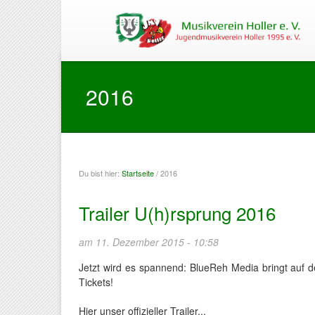
2016
Du bist hier:
Startseite
/ 2016
Sie sind hier
Trailer U(h)rsprung 2016
am 11. Dezember 2015 - 10:58
Jetzt wird es spannend: BlueReh Media bringt auf de
Tickets!
Hier unser offizieller Trailer...