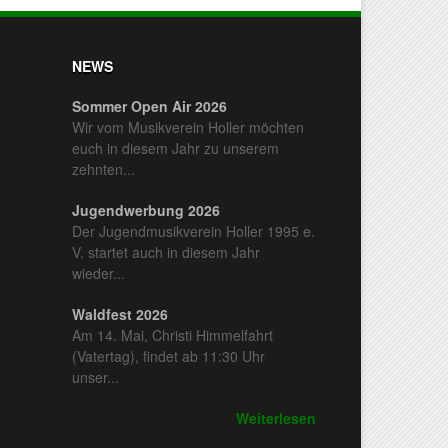
NEWS
Sommer Open Air 2026
Wir vom Musikverein Holler möchten
euch in diesem Jahr zu unserem
zehnten...
Jugendwerbung 2026
Der Jugendmusikverein Holler 1995 e.
V. startet auch in diesem Jahr
wieder...
Waldfest 2026
Am 14. Mai, Christi Himmelfahrt
(Vatertag), findet ab 11:30 Uhr
unser...
Weiterlesen