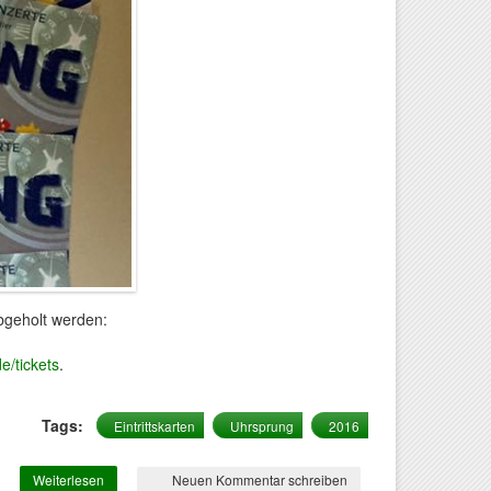
bgeholt werden:
e/tickets
.
Tags:
Eintrittskarten
Uhrsprung
2016
Weiterlesen
über Tickets ab sofort verfügbar
Neuen Kommentar schreiben