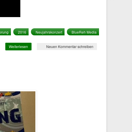
prung
2016
Neujahrskonzert
BlueReh Media
Weiterlesen
über Trailer U(h)rsprung 2016
Neuen Kommentar schreiben