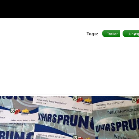
Tags:
Trailer
U(h)rs