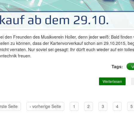
i den Freunden des Musikverein Holler, denn jeder weiß: Bald finden w
tteilen zu können, dass der Kartenvorverkauf schon am 29.10.2015, be
 nicht verraten. Nur soviel sei gesagt: Ihr dürft euch wieder auf ein t
ntechnik freuen.
Tags:
V
Weiterlesen
über Ne
rste Seite
‹ vorherige Seite
1
2
3
4
5