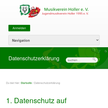
Anmelden
Sekundärmenü
Datenschutzerklärung
Suche
Du bist hier:
Startseite
/ Datenschutzerklärung
Sie sind hier
1. Datenschutz auf