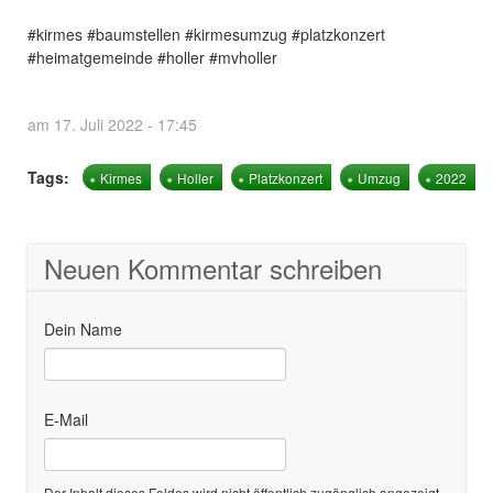
#kirmes #baumstellen #kirmesumzug #platzkonzert
#heimatgemeinde #holler #mvholler
am 17. Juli 2022 - 17:45
Tags:
Kirmes
Holler
Platzkonzert
Umzug
2022
Neuen Kommentar schreiben
Dein Name
E-Mail
Der Inhalt dieses Feldes wird nicht öffentlich zugänglich angezeigt.