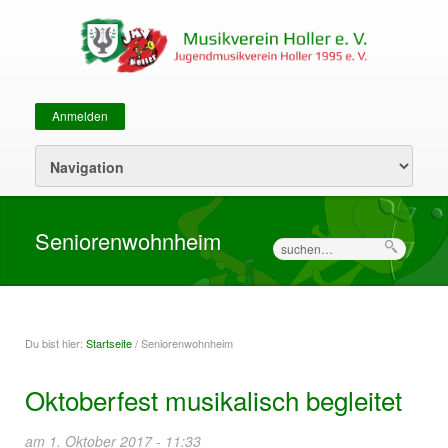
Anmelden
Sekundärmenü
Seniorenwohnheim
Suche
Du bist hier:
Startseite
/ Seniorenwohnheim
Sie sind hier
Oktoberfest musikalisch begleitet
am 1. Oktober 2017 - 11:33