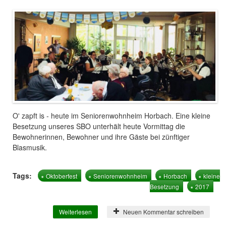
O' zapft is - heute im Seniorenwohnheim Horbach. Eine kleine
Besetzung unseres SBO unterhält heute Vormittag die
Bewohnerinnen, Bewohner und ihre Gäste bei zünftiger
Blasmusik.
Tags:
Oktoberfest
Seniorenwohnheim
Horbach
kleine
Besetzung
2017
Weiterlesen
über Oktoberfest musikalisch begleitet
Neuen Kommentar schreiben