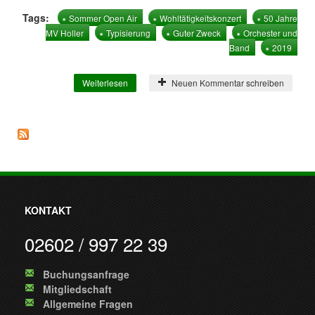
Tags:
Sommer Open Air
Wohltätigkeitskonzert
50 Jahre
MV Holler
Typisierung
Guter Zweck
Orchester und
Band
2019
Weiterlesen
über Aufbau zur mega Show läuft
Neuen Kommentar schreiben
KONTAKT
02602 / 997 22 39
Buchungsanfrage
Mitgliedschaft
Allgemeine Fragen