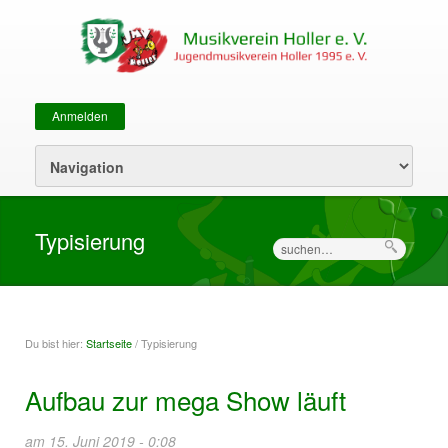
Anmelden
Sekundärmenü
Typisierung
Suche
Du bist hier:
Startseite
/ Typisierung
Sie sind hier
Aufbau zur mega Show läuft
am 15. Juni 2019 - 0:08