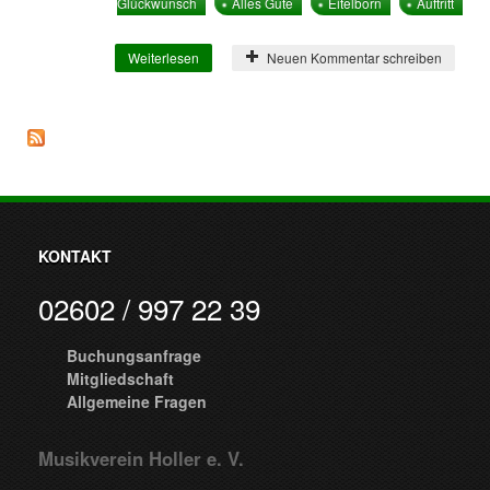
Glückwunsch
Alles Gute
Eitelborn
Auftritt
Weiterlesen
über 135 Jahre Männergesangverein
Neuen Kommentar schreiben
Eitelborn
KONTAKT
02602 / 997 22 39
Buchungsanfrage
Mitgliedschaft
Allgemeine Fragen
Musikverein Holler e. V.