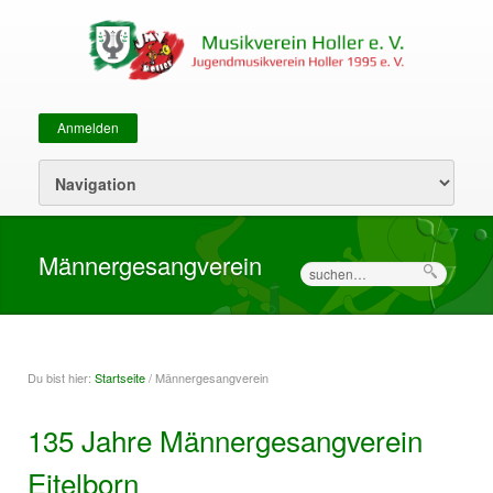
Anmelden
Sekundärmenü
Männergesangverein
Suche
Du bist hier:
Startseite
/ Männergesangverein
Sie sind hier
135 Jahre Männergesangverein
Eitelborn