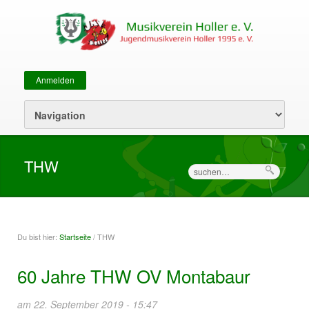
Anmelden
Sekundärmenü
THW
Suche
Du bist hier:
Startseite
/ THW
Sie sind hier
60 Jahre THW OV Montabaur
am 22. September 2019 - 15:47