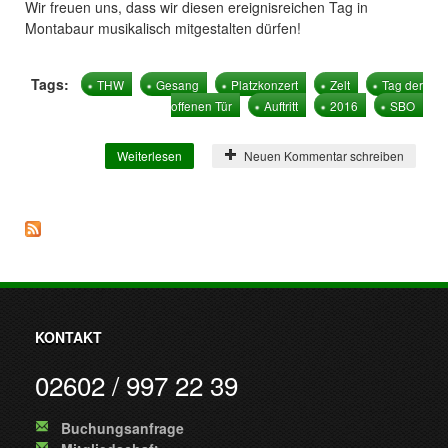
Wir freuen uns, dass wir diesen ereignisreichen Tag in
Montabaur musikalisch mitgestalten dürfen!
Tags:
THW
Gesang
Platzkonzert
Zelt
Tag der
offenen Tür
Auftritt
2016
SBO
Weiterlesen
über Tag der offenen Tür beim THW
Neuen Kommentar schreiben
KONTAKT
02602 / 997 22 39
Buchungsanfrage